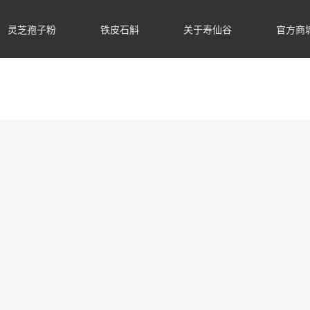
灵芝孢子粉
铁皮石斛
关于寿仙谷
官方商