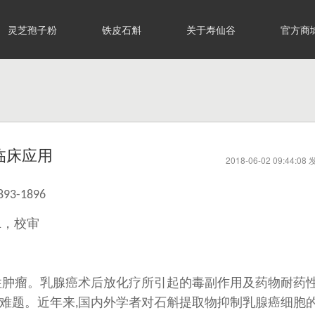
灵芝孢子粉
铁皮石斛
关于寿仙谷
官方商
临床应用
2018-06-02 09:44:08
893-1896
，校审
1
性肿瘤。乳腺癌术后放化疗所引起的毒副作用及药物耐药
难题。近年来
国内外学者对石斛提取物抑制乳腺癌细胞
,