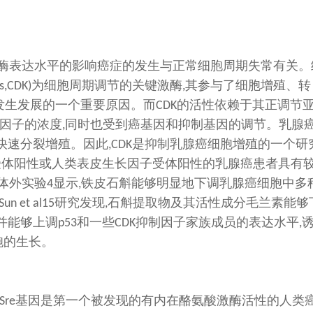
酶表达水平的影响癌症的发生与正常细胞周期失常有关。
为细胞周期调节的关键激酶
其参与了细胞增殖、转
es,CDK)
,
发生发展的一个重要原因。而
的活性依赖于其正调节
CDK
因子的浓度
同时也受到癌基因和抑制基因的调节。乳腺
,
快速分裂增殖。因此
是抑制乳腺癌细胞增殖的一个研
,CDK
受体阳性或人类表皮生长因子受体阳性的乳腺癌患者具有
体外实验
显示
铁皮石斛能够明显地下调乳腺癌细胞中多
4
,
研究发现
石斛提取物及其活性成分毛兰素能够
Sun et al15
,
并能够上调
和一些
抑制因子家族成员的表达水平
p53
CDK
,
胞的生长。
基因是第一个被发现的有内在酪氨酸激酶活性的人类
Sre