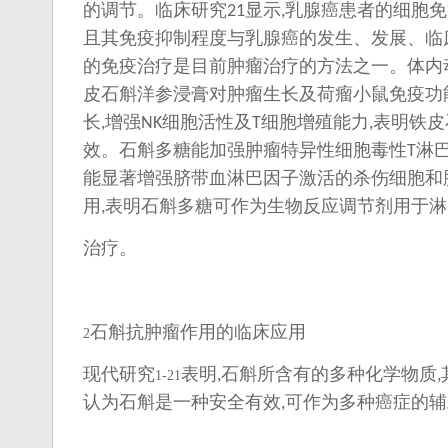
的调节。临床研究
显示
乳腺癌患者的细胞免
21
,
且其免疫抑制程度与乳腺癌的发生、发展、临
的免疫治疗是目前肿瘤治疗的方法之一。体内
皮石斛洋参浸膏对肿瘤生长及荷瘤小鼠免疫功
长
增强
细胞活性及
细胞增殖能力
表明铁皮
,
NK
T
,
效。石斛多糖能加强肿瘤特异性细胞毒性
淋
T
能显著增强脐带血淋巴因子激活的杀伤细胞和
用
表明石斛多糖可作为生物反应调节剂用于淋
,
治疗
。
石斛抗肿瘤作用的临床应用
2
现代研究
表明
石斛所含有的多种化学物质
,
,
1-21
认为石斛是一种安全有效
可作为多种癌症的辅
,