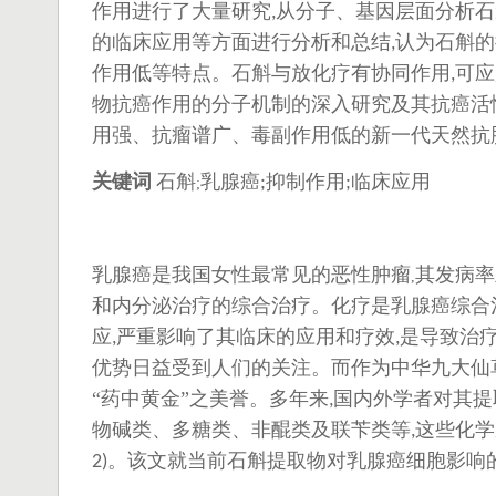
作用进行了大量研究
从分子、基因层面分析石
,
的临床应用等方面进行分析和总结
认为石斛的
,
作用低等特点。石斛与放化疗有协同作用
可应
,
物抗癌作用的分子机制的深入研究及其抗癌活
用强、抗瘤谱广、毒副作用低的新一代天然抗
关键词
石斛
乳腺癌
抑制作用
临床应用
;
;
;
乳腺癌是我国女性最常见的恶性肿瘤
其发病率
,
和内分泌治疗的综合治疗。化疗是乳腺癌综合
应
严重影响了其临床的应用和疗效
是导致治
,
,
优势日益受到人们的关注。而作为中华九大仙
“药中黄金”之美誉。多年来
国内外学者对其提
,
物碱类、多糖类、非醌类及联苄类等
这些化学
,
。该文就当前石斛提取物对乳腺癌细胞影响
2)