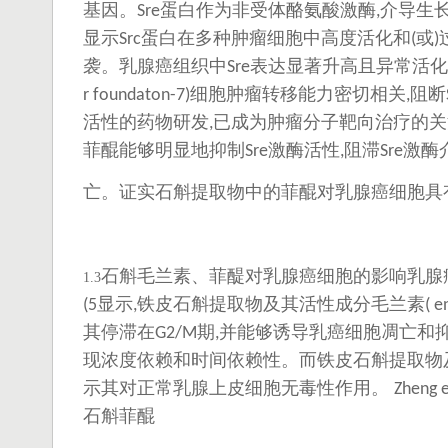
基因。
蛋白作为非受体酪氨酸激酶
介导生
Sre
,
显示
蛋白在多种肿瘤细胞中高度活化和
或
Src
(
)
袭。乳腺癌组织中
表达显著升高且异常活化
Sre
细胞肿瘤转移能力密切相关
阻断
r foundaton-7)
,
活性的药物研发
已成为肿瘤分子靶向治疗的关
,
菲醌能够明显地抑制
激酶活性
阻滞
激酶
Sre
,
Sre
亡。证实石斛提取物中的菲醌对乳腺癌细胞具
石斛毛兰素、菲醍对乳腺癌细胞的影响乳腺
1
.
3
显示
铁皮石斛提取物及其活性成分毛兰素
(5
,
( e
其停滞在
期
并能够诱导乳癌细胞凋亡和
G2/M
,
现浓度依赖和时间依赖性。而铁皮石斛提取物
示其对正常乳腺上皮细胞无毒性作用。
Zheng e
石斛菲醌