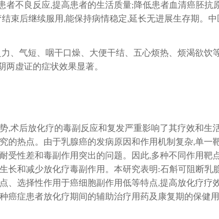
患者不良反应
提高患者的生活质量
降低患者血清癌胚抗
,
;
疗结束后继续服用
能保持病情稳定
延长无进展生存期。中
,
,
乏力、气短、咽干口燥、大便干结、五心烦热、烦渴欲饮
阴两虚证的症状效果显著
。
势
术后放化疗的毒副反应和复发严重影响了其疗效和生
,
究的热点。由于乳腺癌的发病原因和作用机制复杂
单一
,
耐受性差和毒副作用突出的问题。因此
多种不同作用靶
,
生长和减少放化疗毒副作用。本研究表明
石斛可阻断乳
:
点、选择性作用于癌细胞副作用低等特点
提高放化疗疗
,
种癌症患者放化疗期间的辅助治疗用药及康复期的保健