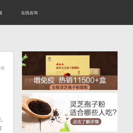
城
在线咨询
 发表
性
,
的