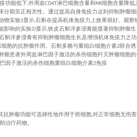
疫功能低下
外周血
淋巴细胞含量和
细胞含量降低
,
CD4T
NK
,
床分期呈正相关性。通过提高自身免疫力达到抑制肿瘤细
动物实验
显示
石斛在提高机体免疫力上效果很好。观察
2
,
能影响的实验
显示
铁皮石斛洋参浸膏能显著抑制肿瘤生
2)
,
石斛洋参浸膏有抑制肿瘤细胞生长及增强机体免疫力之功
巴细胞的抗肿瘤作用。石斛多糖与重组白细胞介素
联合诱
2
肿瘤患者外周血淋巴因子激活的杀伤细胞歼灭肿瘤细胞的
巴因子激活的杀伤细胞重组白细胞介素
免疫
2
其抗肿瘤功能可选择性地作用于癌细胞
对正常细胞无伤害
,
助治疗药物
。