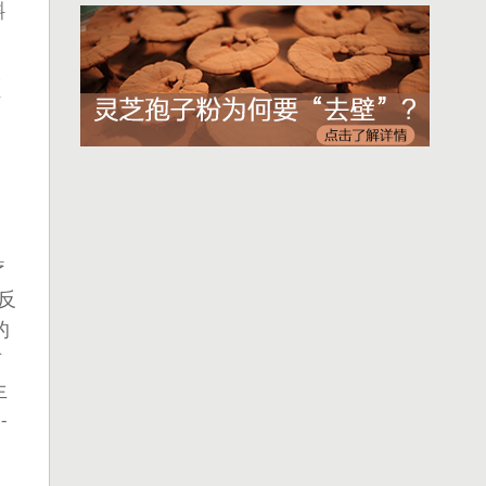
斛
副
取
作
疗
反
的
有
生
用
-