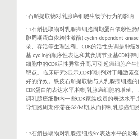
石斛提取物对乳腺癌细胞生物学行为的影响
1
石斛提取物对乳腺癌细胞周期蛋白依赖性激
1.1
胞周期蛋白依赖性激酶
( cyclin-dependent kinas
录、存活等生理过程。
的活性失调是肿瘤
CDK
基
的顺序性表达和其负调节亚基
抑制
cyclin
CDK
细胞中的
活性异常升高
可引起癌细胞产生
CDK
,
靶点。临床研究
显示
抑制剂对于雌激素
3
,CDK
好的疗效。铁皮石斛提取物与人乳腺癌细胞的
蛋白的表达水平
抑制乳腺癌细胞的增殖。
CDK
,
调乳腺癌细胞内一些
家族成员的表达水平
CDK
,
导细胞周期停滞在
期
从而抑制乳腺癌细
G2/M
,
石斛提取物对乳腺癌细胞
表达水平的影响
Src
1.2