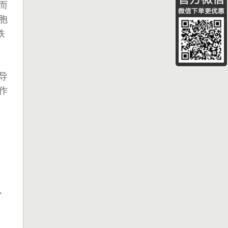
而
胞
铁
导
作
,