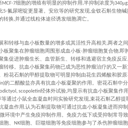
癌
细胞的增殖有明显的抑制作用
半抑制浓度为
μ
MCF-7
,
340
g
比
氟尿嘧啶更显著。安欣等的研究发现
金钗石斛生物碱
5-
,
的转换
并通过线粒体途径诱发细胞凋亡。
,
展和转移与血小板数量的增多或其活性升高相关
两者之
,
小板聚集在肿瘤细胞周围形成血小板
肿瘤细胞复合物
即
-
,
聚集促进肿瘤生长、血管新生、转移和逃避宿主免疫反应
瘤转移。抗血小板聚集药物已成为恶性肿瘤治疗的又一新
。粉花石斛的甲醇提取物可明显抑制由花生四烯酸和胶原
的二醋酸盐亦具有抗血小板凝聚的作用。密花石斛中分
in)
经体外试验
均显示有抗血小板聚集作
odictyol, scopoletin
,
萍等通过小鼠全血凝血时间实验研究发现
束花石斛乙醇提
,
抗凝血作用
认为石斛提取物可通过抗血小板凝集进而抑
,
微环境中产生免疫抑制作用。免疫力低下或受抑制常导
细胞、
细胞、巨噬细胞等免疫细胞参与了杀伤肿瘤细胞
NK