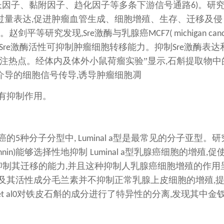
长因子、黏附因子、趋化因子等多条下游信号通路
。研究
6)
过量表达
促进肿瘤血管生成、细胞增殖、生存、迁移及侵
,
。赵剑平等研究发现
激酶与乳腺癌
,Sre
MCF7( michigan can
激酶活性可抑制肿瘤细胞转移能力。抑制
激酶表达
Sre
Sre
注热点。经体内及体外小鼠荷瘤实验”显示
石斛提取物中
,
介导的细胞信号传导
诱导肿瘤细胞凋
,
有抑制作用。
癌的
种分子分型中
型是最常见的分子亚型。研
5
, Luminal a
能够选择性地抑制
型乳腺癌细胞的增殖
促
nnin)
Luminal a
,
抑制其迁移的能力
并且这种抑制人乳腺癌细胞增殖的作用
,
及其活性成分毛兰素并不抑制正常乳腺上皮细胞的增殖
,
对铁皮石斛的成分进行了特异性的分离
发现其中金
t al0
,