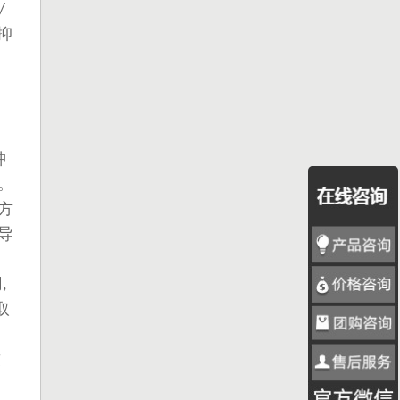
/
抑
间
肿
。
方
导
用
,
取
制
致