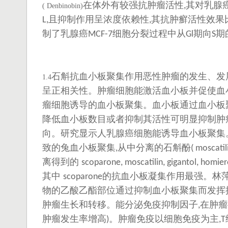
在体外有较强抗肿瘤活性
其对乳腺
,
( Denbinobin)
且抑制作用呈浓度依赖性
其抗肿癬活性效果
L,
,
制了乳腺癌
细胞分裂过程中从
期向
期
MCF-7
Gl
S
石斛抗血小板聚集作用恶性肿瘤的发生、发
1.4
呈正相关性。肿瘤细胞能激活血小板并促使血
瘤细胞诱导的血小板聚集。血小板通过血小板
降低血小板数目或者抑制其活性可明显抑制肿
向。研究显示人乳腺癌细胞能诱导血小板聚集
致的兔血小板聚集
从中分离的石斛酚
,
( moscatil
离得到的
scoparone, moscatilin, gigantol, homier
其中
的抗血小板凝集作用最强。林
scoparone
物的乙酸乙酯部位通过抑制血小板聚集而发挥
肿瘤生长和转移。能分泌免疫抑制因子
在肿瘤
,
肿瘤发生率增高
。肿瘤免疫以细胞免疫为主
)
,T