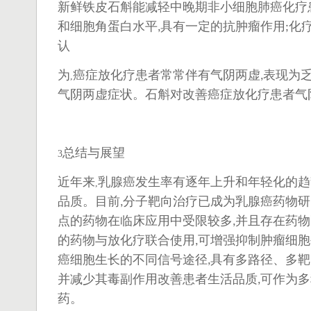
新鲜铁皮石斛能减轻中晚期非小细胞肺癌化疗
和细胞角蛋白水平
具有一定的抗肿瘤作用
化
,
;
认
为
癌症放化疗患者常常伴有气阴两虚
表现为
,
,
气阴两虚症状。石斛对改善癌症放化疗患者气
总结与展望
3
近年来
乳腺癌发生率有逐年上升和年轻化的趋
,
品质。目前
分子靶向治疗已成为乳腺癌药物研
,
点的药物在临床应用中受限较多
并且存在药物
,
的药物与放化疗联合使用
可增强抑制肿瘤细胞
,
癌细胞生长的不同信号途径
具有多路径、多靶
,
并减少其毒副作用改善患者生活品质
可作为多
,
药。