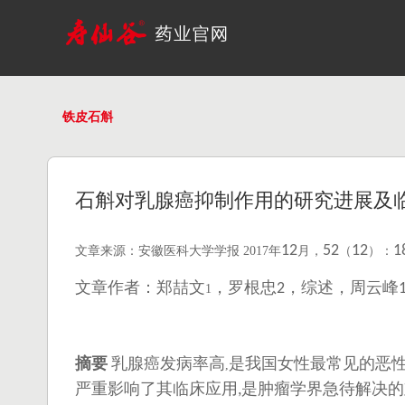
铁皮石斛
石斛对乳腺癌抑制作用的研究进展及
12
52
12
1
文章来源：安徽医科大学学报
2017年
月，
（
）：
文章作者：郑喆文
，罗根忠
，综述，周云峰
2
1
摘要
乳腺癌发病率高
是我国女性最常见的恶
,
严重影响了其临床应用
是肿瘤学界急待解决的
,