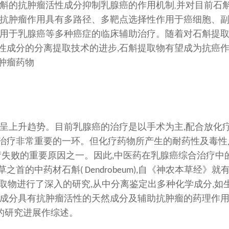
斛的抗肿瘤活性成分抑制乳
腺
癌的作用机制
并对目前石
,
抗肿瘤作用具有多路径、多靶点选择性作用于癌细胞、
用于乳腺癌等多种癌症的临床辅助治疗。随着对石斛提
性成分的分离提取技术的进步
石斛提取物有望成为抗癌
,
肿瘤药物
呈上升趋势。目前乳腺癌的治疗是以手术为主
配合放化
,
治疗非常重要的一环。但化疗药物所产生的耐药性及毒性
疗失败的重要原因之一。因此
中医药在乳腺癌综合治疗中
,
草之首的中药材石斛
自《神农本草经》就
( Dendrobeum),
取物进行了深入的研究
从中分离鉴定出多种化学成分
如
,
,
成分具有抗肿瘤活性的天然成分及辅助抗肿瘤的药理作
的研究进展作综述。