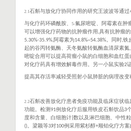
石斛与放化疗协同作用的研究王波波等通过
2.1
与化疗药环磷酰胺、
氟尿嘧啶、阿霉素在肿
5-
可以增强化疗药物的抗肿瘤作用
具有抗肿瘤的
,
阿霉素为
。同时
铁
5.30%-35.9%,
14.8%~54.38%
,
起的谷丙转氨酶、天冬氨酸转氨酶血清尿素氮
嘧啶合用可以提高荷瘤小鼠的白细胞和血红蛋
对化疗药具有增效解毒作用。另一小鼠实验
2
提高其存活率减轻受照射小鼠肺脏的病理改变
石斛改善放化疗患者免疫功能及临床症状临
2.2
功能。检测
例放化疗后服用铁皮石斛饮品
91
3
度和含量、白细胞计
数以及淋巴细胞、中性
}
。梁颖等
对
例采用紫杉醇
顺铂化疗方案
()
3
100
+