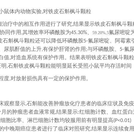
小鼠体内动物实验
对铁皮石斛枫斗颗粒
,
瘤治疗中的相互作用进行了研究
结果显示铁皮石斛枫斗颗
,
协同作用
其增效率环磷酰胺为
、
氟尿嘧啶
,
45.30%
59.20%,5
皮石斛枫斗颗粒还可以降低环磷酰胺
氟尿嘧啶、阿霉素
5-
、尿肌酐值的上升
有保护肝肾的作用
与环磷酰胺、
氟
,
;
5-
白值
对造血系统有保护作用。结果表明铁皮石斛枫斗颗
,
证明
石斛铁皮枫斗颗粒能明显延长受照小鼠平均存活时间
,
程度
对放射损伤具有一定的保护作用。
,
床观察显示
石斛能改善肿瘤放化疗患者的临床症状及免
,
个月的肿瘤患者血液常规
结果显示
红细胞计数、血红蛋白
,
:
粒细胞比率、淋巴细胞计数均较服用前有明显提高
(P<0.01)
的中晚期癌症患者进行了临床对照研究
结果显示连续食
,