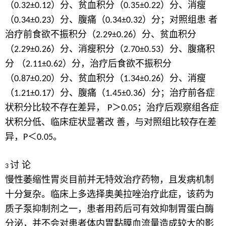
（
）分、贫血积分（
）分、消瘦
0.32±0.12
0.35±0.22
（
）分、腹痛（
）分；对照组患 者
0.34±0.23
0.34±0.32
治疗前食欲不振积分（
）分、贫血积分
2.29±0.26
（
）分、消瘦积分（
）分、腹痛积
2.29±0.26
2.70±0.53
分 （
）分，治疗后食欲不振积分
2.11±0.62
（
）分、贫血积分（
）分、消瘦
0.87±0.20
1.34±0.26
（
）分、腹痛（
）分；治疗前各症
1.21±0.17
1.45±0.36
状积分比较不存在差异，
＞
；治疗后观察组各症
P
0.05
状积分低、临床症状显著改 善，与对照组比较存在差
异，
＜
。
P
0.05
讨 论
3
慢性萎缩性胃炎目前并无特效治疗药物，且发病机制
十分复杂。临床上多选择奥美拉唑治疗此症，该药为
质子泵抑制剂之一，患者用药后可有效抑制胃蛋白酶
分泌，并不会对患者体内胃黏膜血流量造成较大的影