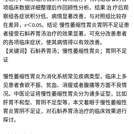
项临床数据详细整理后作回顾性分析。结果
治
疗后观
察组各症状积分低、病情显著改善，与对照组比较存
在差异，
＜
。结论 慢性萎缩性胃炎胃阴不足证患
0.05
P
者接受石斛养胃汤治疗的效果显著，可充分改善患者
的各项临床症状，使其病情得以有效改善。
【关键词】石斛养胃汤；慢性萎缩性胃炎；胃阴不足
证
慢性萎缩性胃炎为消化系统常见疾病类型，临床上多
见患者食欲不振、贫血、消瘦或者腹痛等方面不良情
况。中医论证将慢性萎缩性胃炎分为诸多证型，比如
肝胃不和型、胃阴不足型等，本文着眼于慢性萎缩性
胃炎胃阴不足证，对石斛养胃汤治疗的临床效果进行
探讨。