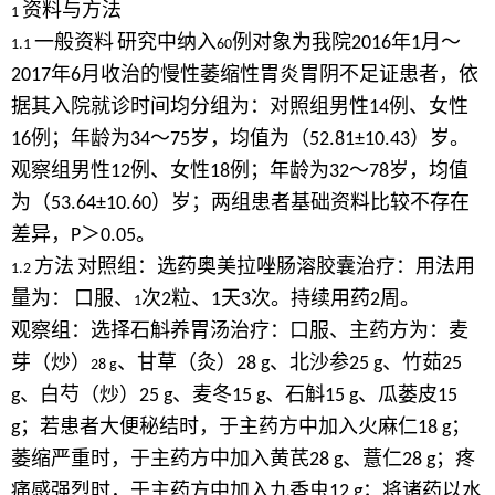
资料与方法
1
一般资料
研究中纳入
例对象为我院
年
月～
2016
1
1.1
60
年
月收治的慢性萎缩性胃炎胃阴不足证患者，依
2017
6
据其入院就诊时间均分组为：对照组男性
例、女性
14
例；年龄为
～
岁，均值为（
）岁。
16
34
75
52.81±10.43
观察组男性
例、女性
例；年龄为
～
岁，均值
12
18
32
78
为（
）岁；两组患者基础资料比较不存在
53.64±10.60
差异，
＞
。
P
0.05
方法
对照组：选药奥美拉唑肠溶胶囊治疗：用法用
1.2
量为：
口服、
次
粒、
天
次。持续用药
周。
2
1
3
2
1
观察组：选择石斛养胃汤治疗：口服、主药方为：麦
芽（炒）
、甘草（灸）
、北沙参
、竹茹
28 g
25 g
25
28 g
、白芍（炒）
、麦冬
、石斛
、瓜蒌皮
g
25 g
15 g
15 g
15
；若患者大便秘结时，于主药方中加入火麻仁
；
g
18 g
萎缩严重时，于主药方中加入黄芪
、薏仁
；疼
28 g
28 g
痛感强烈时，于主药方中加入九香虫
；将诸药以水
12 g