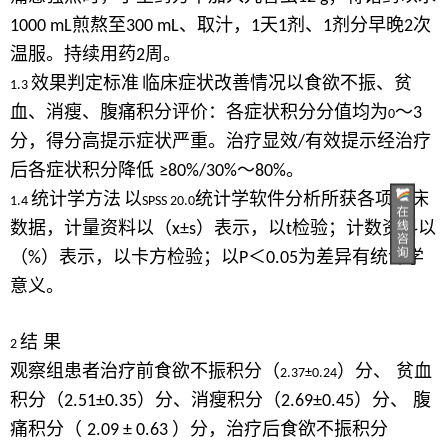
煎熬至
、取汁，
天
剂、
剂分早晚
次
1000 mL
300 mL
1
1
1
2
温服。持续用药
周。
2
效果判定标准
临床症状改善情况以食欲不振、贫
1.3
血、消瘦、腹痛积分评价：各症状积分分值均为
～
3
0
分，得分高提示症状严重。治疗显效
有效提示经治疗
/
后各症状积分降低
～
。
≥80%/30%
80%
统计学方法
以
统计学软件分析所获各项临床
1.4
SPSS 20.0
数据，计量资料以（
）表示，以
检验；计数资料以
x±s
t
（
）表示，以卡方检验；以
＜
为差异有统计学
%
P
0.05
意义。
结 果
2
观察组患者治疗前食欲不振积分（
）分、 贫血
2.37±0.24
积分（
）分、消瘦积分（
）分、 腹
2.51±0.35
2.69±0.45
痛积分（
）分，治疗后食欲不振积分
2.09 ± 0.63