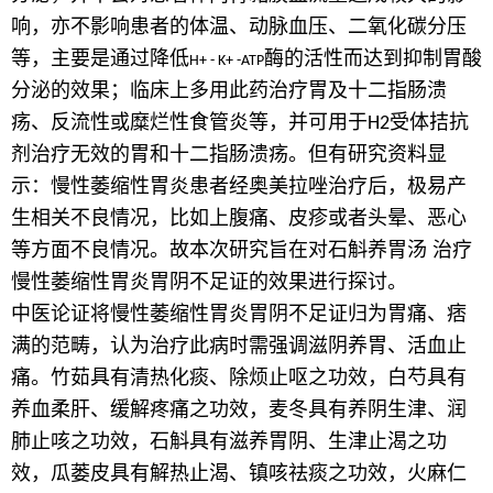
响，亦不影响患者的体温、动脉血压、二氧化碳分压
等，主要是通过降低
酶的活性而达到抑制胃酸
H+ - K+ -ATP
分泌的效果；临床上多用此药治疗胃及十二指肠溃
疡、反流性或糜烂性食管炎等，并可用于
受体拮抗
H2
剂治疗无效的胃和十二指肠溃疡。但有研究资料显
示：慢性萎缩性胃炎患者经奥美拉唑治疗后，极易产
生相关不良情况，比如上腹痛、皮疹或者头晕、恶心
等方面不良情况。故本次研究旨在对石斛养胃汤 治疗
慢性萎缩性胃炎胃阴不足证的效果进行探讨。
中医论证将慢性萎缩性胃炎胃阴不足证归为胃痛、痞
满的范畴，认为治疗此病时需强调滋阴养胃、活血止
痛。竹茹具有清热化痰、除烦止呕之功效，白芍具有
养血柔肝、缓解疼痛之功效，麦冬具有养阴生津、润
肺止咳之功效，石斛具有滋养胃阴、生津止渴之功
效，瓜蒌皮具有解热止渴、镇咳祛痰之功效，火麻仁